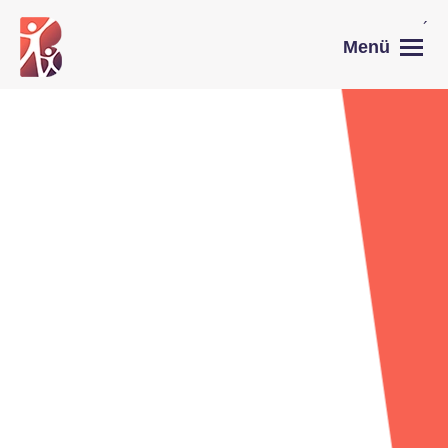
Commerce-Gesetz
´
Menü