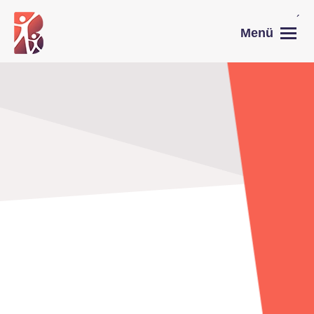
´
Menü