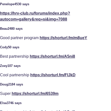
Penelope4530 says
https://hrv-club.ru/forums/index.php?
autocom=gallery&req=si&img=7088
Beau2480 says
Good partner program
https://shorturl.fm/m8ueY
Cody50 says
Best partnership
https://shorturl.fm/A5ni8
Zoey107 says
Cool partnership
https://shorturl.fm/FIJkD
Doug2184 says
Super
https://shorturl.fm/6539m
Elsa3746 says