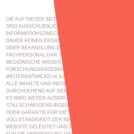
DIE AUF DIESER SEITE ANGEBOTENEN INHALTE
SIND AUSSCHLIEßLICH ZU
INFORMATIONSZWECKEN BESTIMMT UND STELLEN
DAHER KEINEN ERSATZ FÜR EINE BERATUNG
ODER BEHANDLUNG DURCH MEDIZINISCHES
FACHPERSONAL DAR. NACHDEM SICH DAS
MEDIZINISCHE WISSEN UND DIE
FORSCHUNGSERGEBNISSE STETIG
WEITERENTWICKELN, KANN ES SEIN, DASS NICHT
ALLE INHALTE UND INFORMATIONEN
DURCHGEHEND AUF DEM NEUESTEN STAND SIND.
ES WIRD WEDER AUSDRÜCKLICH NOCH
STILLSCHWEIGEND IRGENDWELCHE GEWÄHR
ODER GARANTIE FÜR DIE GENAUIGKEIT UND
VOLLSTÄNDIGKEIT DER INFORMATION AUF DIESER
WEBSITE GELEISTET UND JEGLICHE HAFTUNG
FÜR DIE VERWENDUNG DIESER WEBSITE