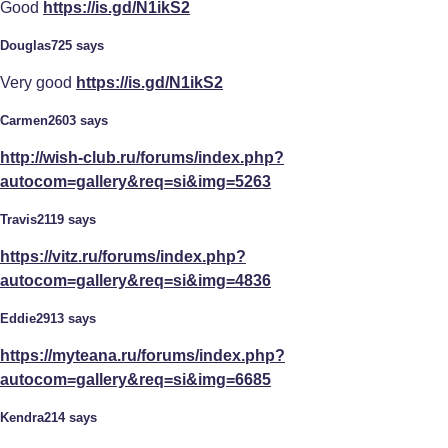
Good
https://is.gd/N1ikS2
Douglas725 says
Very good
https://is.gd/N1ikS2
Carmen2603 says
http://wish-club.ru/forums/index.php?
autocom=gallery&req=si&img=5263
Travis2119 says
https://vitz.ru/forums/index.php?
autocom=gallery&req=si&img=4836
Eddie2913 says
https://myteana.ru/forums/index.php?
autocom=gallery&req=si&img=6685
Kendra214 says