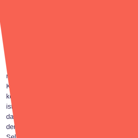
Hämophilie A
Ob man ein Kind möchte oder nicht, muss
natürlich jeder für sich selbst entscheiden.
Ich persönlich habe es nie bereut, Vater
geworden zu sein. Aber ich bin auch der
Meinung, dass man das Leben mit Kind
nicht wirklich planen kann. Sobald das
Kind da ist, wird das eigene Leben einmal
komplett auf den Kopf gestellt. Vielleicht
ist man anfangs nicht hundertprozentig
darauf vorbereitet, aber man wächst mit
den Aufgaben und der Verantwortung.
Selbst wenn sich manche Tage wie ein