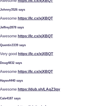
Awesome
https://lc.cx/xjXBQT
Johnny3526 says
Awesome
https://lc.cx/xjXBQT
Jeffrey2878 says
Awesome
https://lc.cx/xjXBQT
Quentin3339 says
Very good
https://lc.cx/xjXBQT
Doug4832 says
Awesome
https://lc.cx/xjXBQT
Hayes4440 says
Awesome
https://dub.sh/LAqZ3qv
Cale4187 says