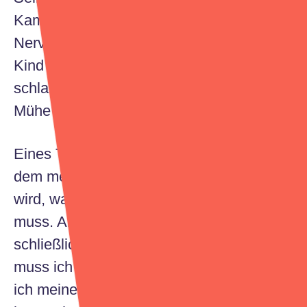
Kampf anfühlen und einem den letzten
Nerv rauben. Spätestens wenn man sein
Kind abends zu Bett bringt und es friedlich
schlafen sieht, weiß man, dass es jede
Mühe wert ist.
Eines Tages wird der Moment kommen, in
dem mein Kind groß ist und mich fragen
wird, warum ich mich ständig spritzen
muss. Andere Väter müssen sich
schließlich auch nicht spritzen. Daher
muss ich mir schon jetzt überlegen, wie
ich meinem Kind meine Krankheit erklären