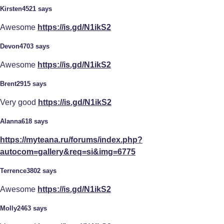
Kirsten4521 says
Awesome
https://is.gd/N1ikS2
Devon4703 says
Awesome
https://is.gd/N1ikS2
Brent2915 says
Very good
https://is.gd/N1ikS2
Alanna618 says
https://myteana.ru/forums/index.php?
autocom=gallery&req=si&img=6775
Terrence3802 says
Awesome
https://is.gd/N1ikS2
Molly2463 says