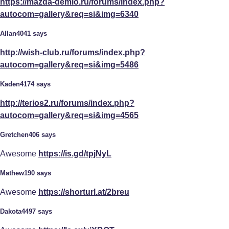
https://mazda-demio.ru/forums/index.php?
autocom=gallery&req=si&img=6340
Allan4041 says
http://wish-club.ru/forums/index.php?
autocom=gallery&req=si&img=5486
Kaden4174 says
http://terios2.ru/forums/index.php?
autocom=gallery&req=si&img=4565
Gretchen406 says
Awesome
https://is.gd/tpjNyL
Mathew190 says
Awesome
https://shorturl.at/2breu
Dakota4497 says