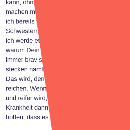
kann, ohne dass es sich ständig Sorgen
machen muss. Genug Mitleid bekomme
ich bereits von meiner Mutter, meinen
Schwestern und meiner Frau. Ich denke
ich werde etwas sagen wie: Weißt Du
warum Dein Papa so stark ist? Weil er
immer brav seine Medizin nimmt. In der
stecken nämlich jede Menge Vitamine.
Das wird, denke ich, für den Anfang
reichen. Wenn mein Kind dann etwas älter
und reifer wird, werde ich ihm meine
Krankheit dann in Ruhe erklären und
hoffen, dass es dies gut aufnimmt.