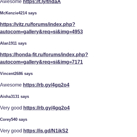
Awesome
https://t.ly/tndaA
McKenzie4214 says
https://vitz.ru/forums/index.php?
autocom=gallery&req=si&img=4953
Alan1911 says
https://honda-fit.ru/forums/index.php?
autocom=gallery&req=si&img=7171
Vincent2686 says
Awesome
https://rb.gy/4gq2o4
Aisha3131 says
Very good
https://rb.gy/4gq2o4
Corey540 says
Very good
https://is.gd/N1ikS2