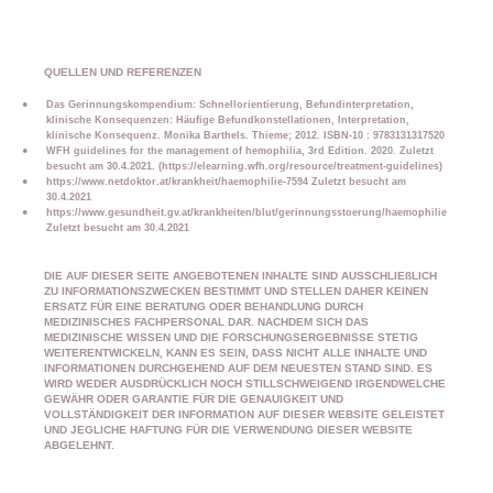
QUELLEN UND REFERENZEN
Das Gerinnungskompendium: Schnellorientierung, Befundinterpretation,
klinische Konsequenzen: Häufige Befundkonstellationen, Interpretation,
klinische Konsequenz. Monika Barthels. Thieme; 2012. ISBN-10 : 9783131317520
WFH guidelines for the management of hemophilia, 3rd Edition. 2020. Zuletzt
besucht am 30.4.2021. (https://elearning.wfh.org/resource/treatment-guidelines)
https://www.netdoktor.at/krankheit/haemophilie-7594 Zuletzt besucht am
30.4.2021
https://www.gesundheit.gv.at/krankheiten/blut/gerinnungsstoerung/haemophilie
Zuletzt besucht am 30.4.2021
DIE AUF DIESER SEITE ANGEBOTENEN INHALTE SIND AUSSCHLIEßLICH
ZU INFORMATIONSZWECKEN BESTIMMT UND STELLEN DAHER KEINEN
ERSATZ FÜR EINE BERATUNG ODER BEHANDLUNG DURCH
MEDIZINISCHES FACHPERSONAL DAR. NACHDEM SICH DAS
MEDIZINISCHE WISSEN UND DIE FORSCHUNGSERGEBNISSE STETIG
WEITERENTWICKELN, KANN ES SEIN, DASS NICHT ALLE INHALTE UND
INFORMATIONEN DURCHGEHEND AUF DEM NEUESTEN STAND SIND. ES
WIRD WEDER AUSDRÜCKLICH NOCH STILLSCHWEIGEND IRGENDWELCHE
GEWÄHR ODER GARANTIE FÜR DIE GENAUIGKEIT UND
VOLLSTÄNDIGKEIT DER INFORMATION AUF DIESER WEBSITE GELEISTET
UND JEGLICHE HAFTUNG FÜR DIE VERWENDUNG DIESER WEBSITE
ABGELEHNT.