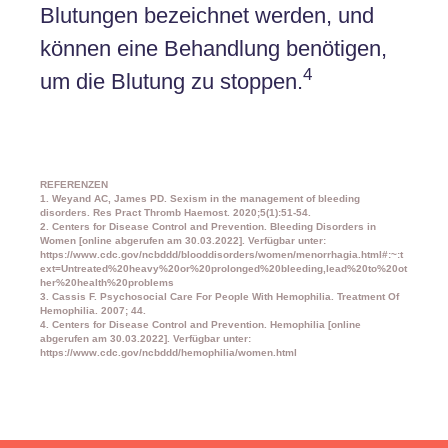
Blutungen bezeichnet werden, und
können eine Behandlung benötigen,
4
um die Blutung zu stoppen.
REFERENZEN
1. Weyand AC, James PD. Sexism in the management of bleeding
disorders. Res Pract Thromb Haemost. 2020;5(1):51-54.
2. Centers for Disease Control and Prevention. Bleeding Disorders in
Women [online abgerufen am 30.03.2022]. Verfügbar unter:
https://www.cdc.gov/ncbddd/blooddisorders/women/menorrhagia.html#:~:t
ext=Untreated%20heavy%20or%20prolonged%20bleeding,lead%20to%20ot
her%20health%20problems
3. Cassis F. Psychosocial Care For People With Hemophilia. Treatment Of
Hemophilia. 2007; 44.
4. Centers for Disease Control and Prevention. Hemophilia [online
abgerufen am 30.03.2022]. Verfügbar unter:
https://www.cdc.gov/ncbddd/hemophilia/women.html