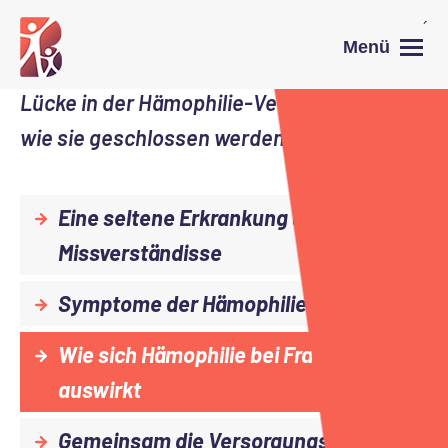
Erkrankung wird zu wenig erkannt oder
´
Menü
1
übersehen.
Erfahre mehr über diese
Lücke in der Hämophilie-Versorgung und
wie sie geschlossen werden kann.
Eine seltene Erkrankung und ihre
Missverständisse
Symptome der Hämophilie bei Frauen
Wie sich Hämophilie bei Frauen
auswirkt
Gemeinsam die Versorgungslücke